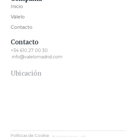
Inicio
Válelo
Contacto
Contacto
+34 610 27 00 30
info@valelomadrid.com
Ubicación
1ra Ubicación
Carche Beauty Palace.
Av. Infante Don Luis, 5.
28660, Boadilla del Monte, Madrid
2da Ubicación
Carrer des Cap Martinet, 16, 07819, Ibiza, Illes Balears