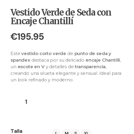
Vestido Verde de Seda con
Encaje Chantillí
€
195.95
Este
vestido corto verde
de
punto de seda y
spandex
destaca por su delicado
encaje Chantillí
,
un
escote en V
y detalles de
transparencia
,
creando una silueta elegante y sensual. Ideal para
un look refinado y moderno
.
Añadir Al Carrito
Talla
L
M
S
XL