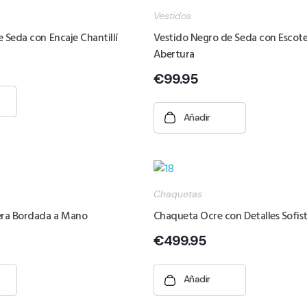
Vestidos
 Seda con Encaje Chantillí
Vestido Negro de Seda con Escote
Abertura
€
99.95
Añadir
Chaquetas
ra Bordada a Mano
Chaqueta Ocre con Detalles Sofis
€
499.95
Añadir