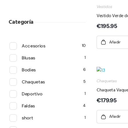
Vestidos
Vestido Verde de
Categoría
€
195.95
Añadir
Accesorios
10
Blusas
1
Bodies
6
Chaquetas
Chaquetas
5
Chaqueta Vaque
Deportivo
1
€
179.95
Faldas
4
Añadir
short
1