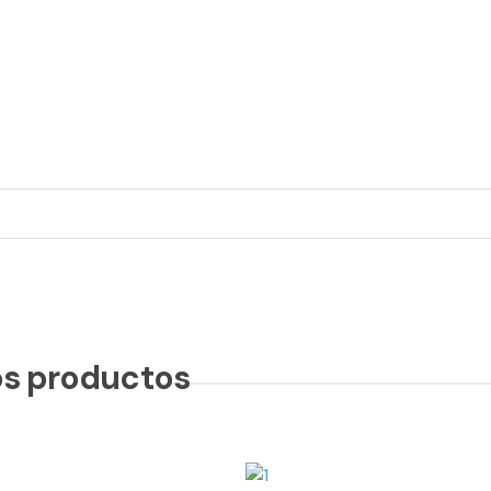
¿Te ayudamos?
Llámanos ahora:
+34 610 27 00 30
s productos