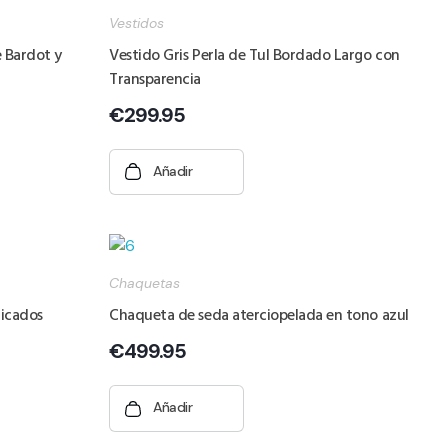
Vestidos
 Bardot y
Vestido Gris Perla de Tul Bordado Largo con
Transparencia
€
299.95
Añadir
Chaquetas
ticados
Chaqueta de seda aterciopelada en tono azul
€
499.95
Añadir