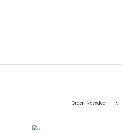
Iniciar sesión / Registrarse
0
Bolsa de compra
€
0.00
Orden:
Novedad