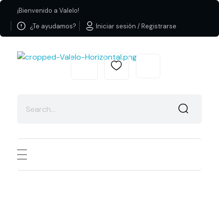
¡Bienvenido a Valelo!
¿Te ayudamos?
Iniciar sesión / Registrarse
Valelo Madrid
Shop