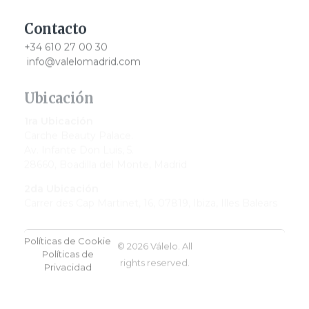
Contacto
+34 610 27 00 30
info@valelomadrid.com
Ubicación
1ra Ubicación
Carche Beauty Palace.
Av. Infante Don Luis, 5.
28660, Boadilla del Monte, Madrid
2da Ubicación
Carrer des Cap Martinet, 16, 07819, Ibiza, Illes Balears
Políticas de Cookie
© 2026 Válelo. All
Políticas de
rights reserved.
Privacidad