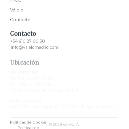
Válelo
Contacto
Contacto
+34 610 27 00 30
info@valelomadrid.com
Ubicación
1ra Ubicación
Carche Beauty Palace.
Av. Infante Don Luis, 5.
28660, Boadilla del Monte, Madrid
2da Ubicación
Carrer des Cap Martinet, 16, 07819, Ibiza, Illes Balears
Políticas de Cookie
© 2026 Válelo. All