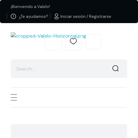
¡Bienvenido a Valelo!
¿Te ayudamos?
Iniciar sesión / Registrarse
Valelo Madrid
Shop