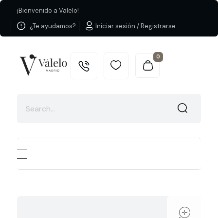
¡Bienvenido a Valelo!
¿Te ayudamos?
Iniciar sesión / Registrarse
0
Valelo Madrid
Shop
ope